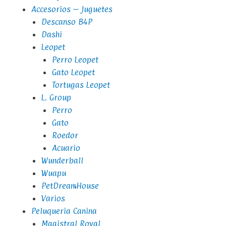
Accesorios – Juguetes
Descanso B4P
Dashi
Leopet
Perro Leopet
Gato Leopet
Tortugas Leopet
L. Group
Perro
Gato
Roedor
Acuario
Wunderball
Wuapu
PetDreamHouse
Varios
Peluqueria Canina
Magistral Royal