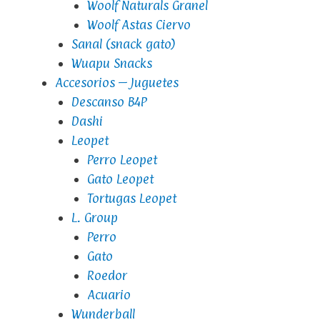
Woolf Naturals Granel
Woolf Astas Ciervo
Sanal (snack gato)
Wuapu Snacks
Accesorios – Juguetes
Descanso B4P
Dashi
Leopet
Perro Leopet
Gato Leopet
Tortugas Leopet
L. Group
Perro
Gato
Roedor
Acuario
Wunderball