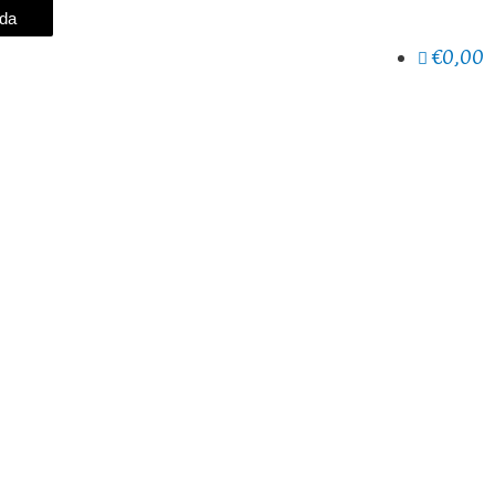
eda
€0,00