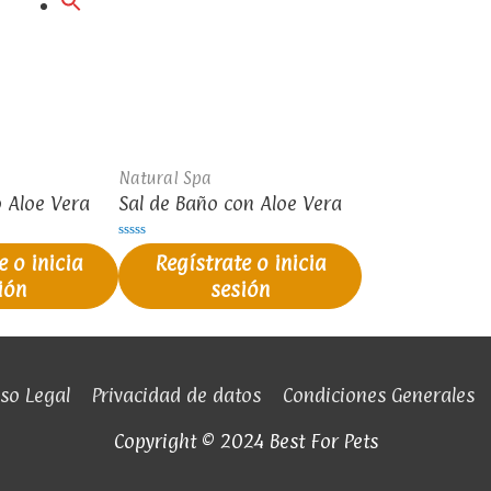
Natural Spa
 Aloe Vera
Sal de Baño con Aloe Vera
Valorado
e o inicia
Regístrate o inicia
en
0
ión
sesión
de
5
so Legal
Privacidad de datos
Condiciones Generales
Copyright © 2024 Best For Pets