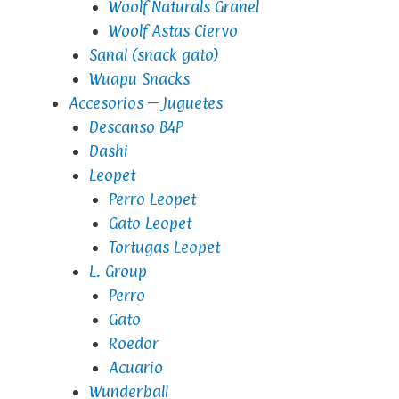
Woolf Naturals Granel
Woolf Astas Ciervo
Sanal (snack gato)
Wuapu Snacks
Accesorios – Juguetes
Descanso B4P
Dashi
Leopet
Perro Leopet
Gato Leopet
Tortugas Leopet
L. Group
Perro
Gato
Roedor
Acuario
Wunderball