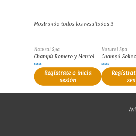
Mostrando todos los resultados 3
Natural Spa
Natural Spa
Champú Romero y Mentol
Champú Solido
Valorado
Valorado
Regístrate o inicia
Regístrat
en
en
0
0
sesión
ses
de
de
5
5
Avi