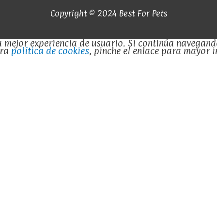
d
e
Copyright © 2024 Best For Pets
5
 la mejor experiencia de usuario. Si continúa navega
tra
política de cookies
, pinche el enlace para mayor 