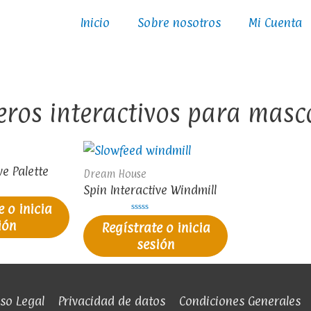
Inicio
Sobre nosotros
Mi Cuenta
ros interactivos para masco
ve Palette
Dream House
Spin Interactive Windmill
e o inicia
V
ión
Regístrate o inicia
a
l
sesión
o
r
a
d
o
e
n
so Legal
Privacidad de datos
Condiciones Generales
0