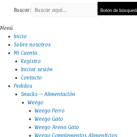
Buscar:
Botón de búsqued
Menú
Inicio
Sobre nosotros
Mi Cuenta
Registro
Iniciar sesión
Contacto
Pedidos
Snacks – Alimentación
Weego
Weego Perro
Weego Gato
Weego Arena Gato
Weego Complementos Alimenticios