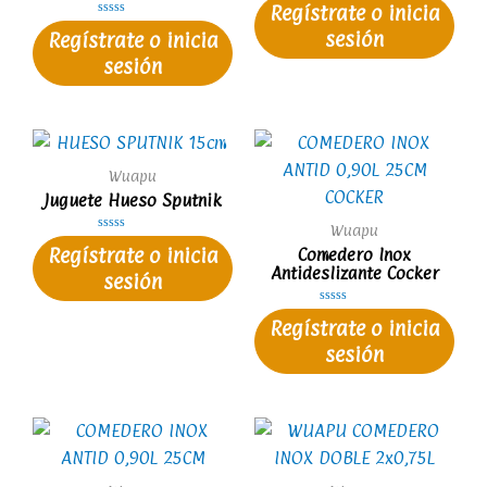
Regístrate o inicia
a
l
V
sesión
Regístrate o inicia
o
a
r
l
a
sesión
o
d
r
o
a
e
d
n
o
0
e
d
n
e
0
5
d
e
Wuapu
5
Juguete Hueso Sputnik
Wuapu
V
Comedero Inox
Regístrate o inicia
a
l
Antideslizante Cocker
sesión
o
r
a
d
V
Regístrate o inicia
o
a
e
l
n
sesión
o
0
r
d
a
e
d
5
o
e
n
0
d
e
5