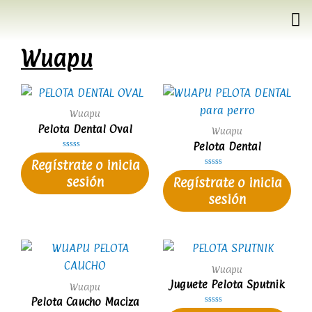
Wuapu
Wuapu
Pelota Dental Oval
Wuapu
Pelota Dental
V
Regístrate o inicia
a
l
V
sesión
o
Regístrate o inicia
a
r
l
a
sesión
o
d
r
o
a
e
d
n
o
0
e
d
n
e
0
5
d
e
Wuapu
5
Juguete Pelota Sputnik
Wuapu
Pelota Caucho Maciza
V