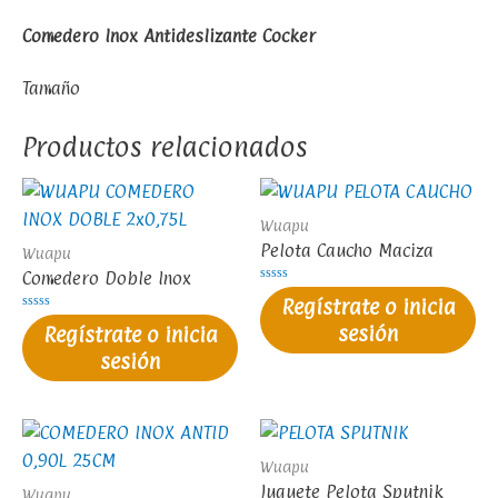
Comedero Inox Antideslizante Cocker
Tamaño
Productos relacionados
Wuapu
Pelota Caucho Maciza
Wuapu
Comedero Doble Inox
Valorado
Regístrate o inicia
en
0
Valorado
sesión
Regístrate o inicia
de
en
5
0
sesión
de
5
Wuapu
Juguete Pelota Sputnik
Wuapu