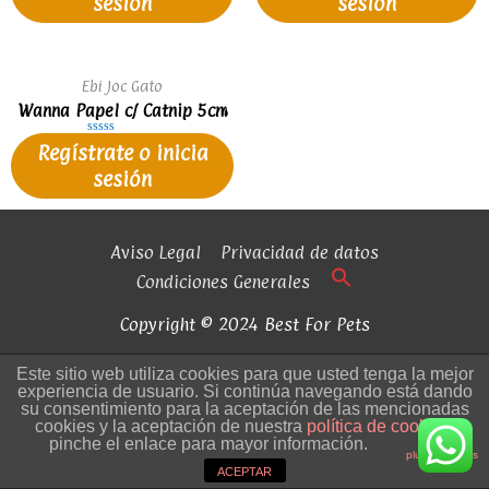
sesión
sesión
de
de
5
5
Ebi Joc Gato
Wanna Papel c/ Catnip 5cm
Valorado
Regístrate o inicia
en
0
sesión
de
5
Aviso Legal
Privacidad de datos
Condiciones Generales
Copyright © 2024 Best For Pets
Este sitio web utiliza cookies para que usted tenga la mejor
experiencia de usuario. Si continúa navegando está dando
su consentimiento para la aceptación de las mencionadas
cookies y la aceptación de nuestra
política de cookies
,
pinche el enlace para mayor información.
plugin cookies
ACEPTAR