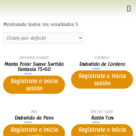
Mostrando todos los resultados 5
Invierno Leopet
Cordero
Manta Polar Suave Surtido
Embutido de Cordero
Fantasia 75×50
Valorado
Regístrate o inicia
en
Valorado
Regístrate o inicia
0
sesión
en
de
0
sesión
5
de
5
Ave
Ebi Joc Gato
Embutido de Pavo
Ratón 7cm
Valorado
Valorado
Regístrate o inicia
Regístrate o inicia
en
en
0
0