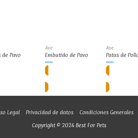
Ave
Ave
s de Pavo
Embutido de Pavo
Patas de Poll
Valorado
Valorado
en
en
0
0
rate o inicia sesión
Regístrate o inicia sesión
Regístrate o 
de
de
5
5
so Legal
Privacidad de datos
Condiciones Generales
Copyright © 2024 Best For Pets