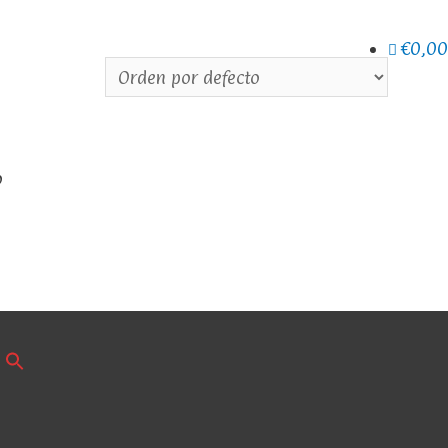
€0,00
o
inicia sesión