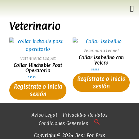
Veterinario
Veterinaria Leopet
Collar Isabelino con
Veterinaria Leopet
Velcro
Collar Hinchable Post
Operatorio
V
Regístrate o inicia
a
l
V
sesión
Regístrate o inicia
o
a
r
l
a
sesión
o
d
r
o
a
e
d
n
o
0
e
d
n
Aviso Legal
Privacidad de datos
e
0
5
d
Condiciones Generales
e
5
Copyright © 2024 Best For Pets