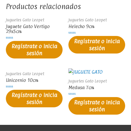
Productos relacionados
Juguetes Gato Leopet
Juguetes Gato Leopet
Juguete Gato Vertigo
Helecho 9cm
29x5cm
Valorado
Regístrate o inicia
en
Valorado
0
Regístrate o inicia
en
sesión
de
0
5
sesión
de
5
Juguetes Gato Leopet
Unicornio 10cm
Juguetes Gato Leopet
Medusa 7cm
Valorado
Regístrate o inicia
en
0
Valorado
sesión
de
Regístrate o inicia
en
5
0
sesión
de
5