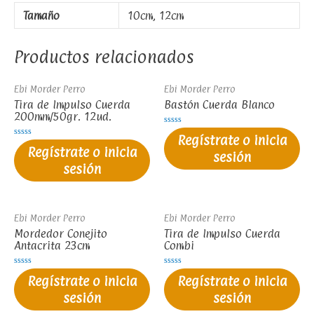
Tamaño
10cm, 12cm
Productos relacionados
Ebi Morder Perro
Ebi Morder Perro
Tira de Impulso Cuerda
Bastón Cuerda Blanco
200mm/50gr. 12ud.
Valorado
Regístrate o inicia
en
Valorado
0
Regístrate o inicia
en
sesión
de
0
5
sesión
de
5
Ebi Morder Perro
Ebi Morder Perro
Mordedor Conejito
Tira de Impulso Cuerda
Antacrita 23cm
Combi
Valorado
Valorado
Regístrate o inicia
Regístrate o inicia
en
en
0
0
sesión
sesión
de
de
5
5