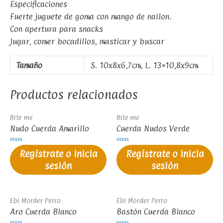
Especificaciones
Fuerte juguete de goma con mango de nailon.
Con apertura para snacks
Jugar, comer bocadillos, masticar y buscar
Tamaño
S. 10x8x6,7cm, L. 13×10,8x9cm
Productos relacionados
Bite me
Bite me
Nudo Cuerda Amarillo
Cuerda Nudos Verde
Valorado
Valorado
Regístrate o inicia
Regístrate o inicia
en
en
0
0
sesión
sesión
de
de
5
5
Ebi Morder Perro
Ebi Morder Perro
Aro Cuerda Blanco
Bastón Cuerda Blanco