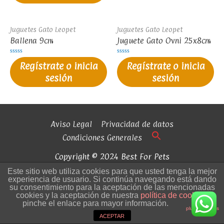
Juguetes Gato Leopet
Juguetes Gato Leopet
Ballena 9cm
Juguete Gato Ovni 25x8cm
Valorado
Valorado
Regístrate o inicia
Regístrate o inicia
en
en
0
0
sesión
sesión
de
de
5
5
Aviso Legal
Privacidad de datos
Condiciones Generales
Copyright © 2024 Best For Pets
Este sitio web utiliza cookies para que usted tenga la mejor
experiencia de usuario. Si continúa navegando está dando
su consentimiento para la aceptación de las mencionadas
cookies y la aceptación de nuestra
política de cookies
,
pinche el enlace para mayor información.
plugin cookies
ACEPTAR