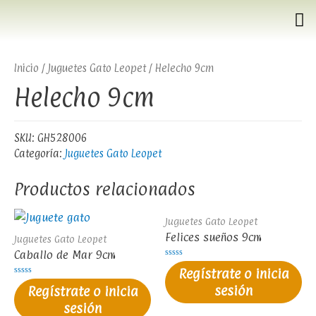
Inicio
/
Juguetes Gato Leopet
/ Helecho 9cm
Helecho 9cm
SKU:
GH528006
Categoría:
Juguetes Gato Leopet
Productos relacionados
Juguetes Gato Leopet
Felices sueños 9cm
Juguetes Gato Leopet
Caballo de Mar 9cm
Valorado
Regístrate o inicia
en
0
Valorado
sesión
Regístrate o inicia
de
en
5
0
sesión
de
5