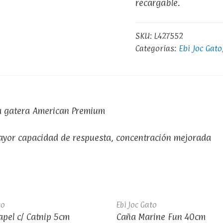
recargable.
SKU:
L427552
Categorías:
Ebi Joc Gato
ba gatera American Premium
mayor capacidad de respuesta, concentración mejorada
to
Ebi Joc Gato
pel c/ Catnip 5cm
Caña Marine Fun 40cm