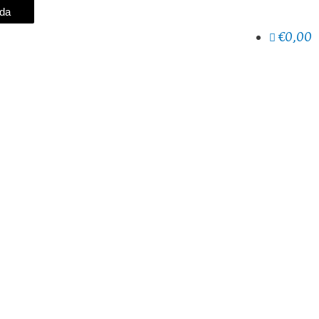
eda
€0,00