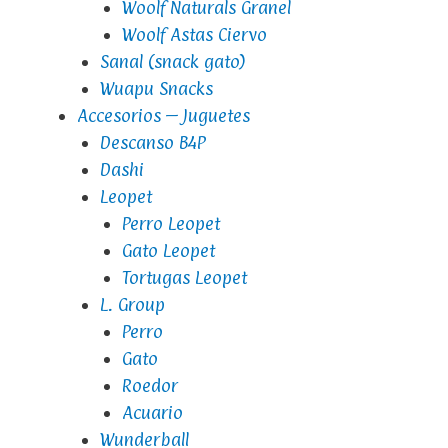
Woolf Naturals Granel
Woolf Astas Ciervo
Sanal (snack gato)
Wuapu Snacks
Accesorios – Juguetes
Descanso B4P
Dashi
Leopet
Perro Leopet
Gato Leopet
Tortugas Leopet
L. Group
Perro
Gato
Roedor
Acuario
Wunderball