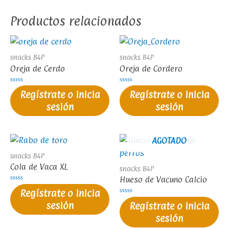
Productos relacionados
snacks B4P
snacks B4P
Oreja de Cerdo
Oreja de Cordero
Valorado
Valorado
Regístrate o inicia
Regístrate o inicia
en
en
0
0
sesión
sesión
de
de
5
5
AGOTADO
snacks B4P
Cola de Vaca XL
snacks B4P
Hueso de Vacuno Calcio
Valorado
Regístrate o inicia
en
0
Valorado
sesión
de
Regístrate o inicia
en
5
0
sesión
de
5