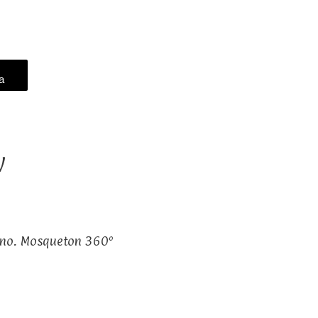
a
w
eno. Mosqueton 360º