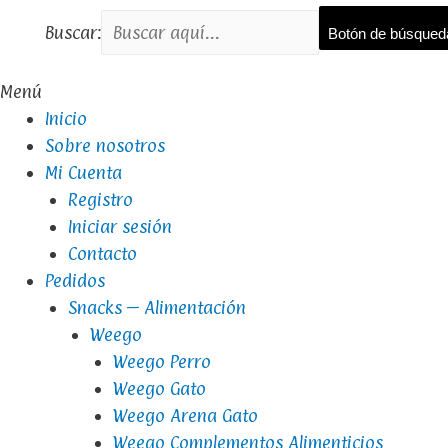
Buscar:
Botón de búsqued
Menú
Inicio
Sobre nosotros
Mi Cuenta
Registro
Iniciar sesión
Contacto
Pedidos
Snacks – Alimentación
Weego
Weego Perro
Weego Gato
Weego Arena Gato
Weego Complementos Alimenticios