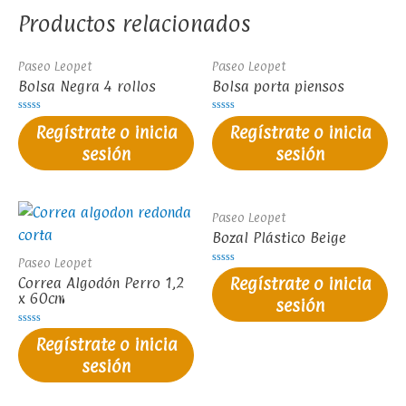
Productos relacionados
Paseo Leopet
Paseo Leopet
Bolsa Negra 4 rollos
Bolsa porta piensos
Valorado
Valorado
Regístrate o inicia
Regístrate o inicia
en
en
0
0
sesión
sesión
de
de
5
5
Paseo Leopet
Bozal Plástico Beige
Paseo Leopet
Valorado
Correa Algodón Perro 1,2
Regístrate o inicia
en
0
x 60cm
sesión
de
5
Valorado
Regístrate o inicia
en
0
sesión
de
5