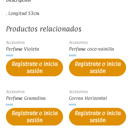
. Longitud 53cm
Productos relacionados
Accesorios
Accesorios
Perfume Violeta
Perfume coco-vainilla
Valorado
Valorado
Regístrate o inicia
Regístrate o inicia
en
en
0
0
sesión
sesión
de
de
5
5
Accesorios
Accesorios
Perfume Granadina
Correa Horizontal
Valorado
Valorado
Regístrate o inicia
Regístrate o inicia
en
en
0
0
sesión
sesión
de
de
5
5