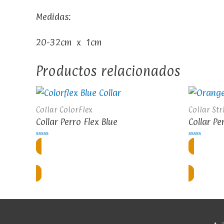
Medidas:
20-32cm x 1cm
Productos relacionados
Collar ColorFlex
Collar Str
Collar Perro Flex Blue
Collar Pe
Valorado
Valorado
en
en
0
0
Regístrate o inicia sesión
Reg
de
de
5
5