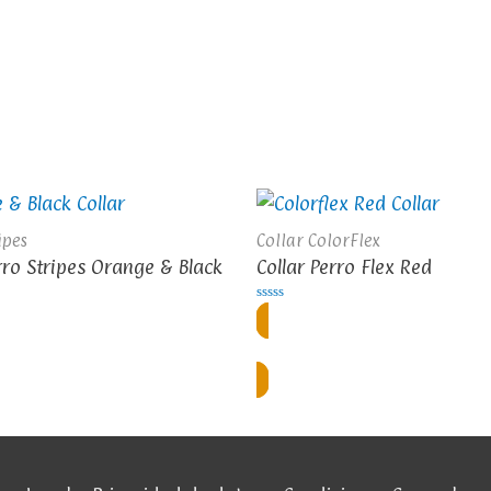
ipes
Collar ColorFlex
rro Stripes Orange & Black
Collar Perro Flex Red
Valorado
en
0
ístrate o inicia sesión
Regístrate o inicia se
de
5