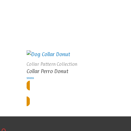
Collar Pattern Collection
Collar Perro Donut
Valorado
en
0
sión
Regístrate o inicia sesión
de
5