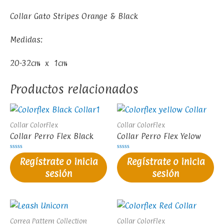
Collar Gato Stripes Orange & Black
Medidas:
20-32cm x 1cm
Productos relacionados
Collar ColorFlex
Collar ColorFlex
Collar Perro Flex Black
Collar Perro Flex Yelow
Valorado
Valorado
Regístrate o inicia
Regístrate o inicia
en
en
0
0
sesión
sesión
de
de
5
5
Correa Pattern Collection
Collar ColorFlex