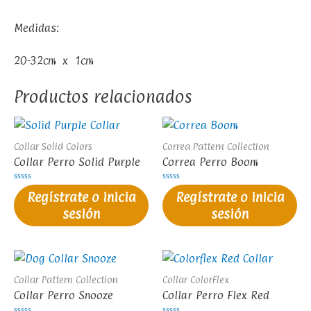
Medidas:
20-32cm x 1cm
Productos relacionados
Collar Solid Colors
Correa Pattern Collection
Collar Perro Solid Purple
Correa Perro Boom
Valorado
Valorado
Regístrate o inicia
Regístrate o inicia
en
en
0
0
sesión
sesión
de
de
5
5
Collar Pattern Collection
Collar ColorFlex
Collar Perro Snooze
Collar Perro Flex Red