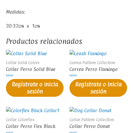
Medidas:
20-32cm x 1cm
Productos relacionados
Collar Solid Colors
Correa Pattern Collection
Collar Perro Solid Blue
Correa Perro Flamingo
Valorado
Valorado
Regístrate o inicia
Regístrate o inicia
en
en
0
0
sesión
sesión
de
de
5
5
Collar ColorFlex
Collar Pattern Collection
Collar Perro Flex Black
Collar Perro Donut