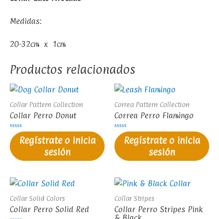
Medidas:
20-32cm x 1cm
Productos relacionados
Collar Pattern Collection
Correa Pattern Collection
Collar Perro Donut
Correa Perro Flamingo
Valorado
Valorado
Regístrate o inicia
Regístrate o inicia
en
en
0
0
sesión
sesión
de
de
5
5
Collar Solid Colors
Collar Stripes
Collar Perro Solid Red
Collar Perro Stripes Pink
& Black