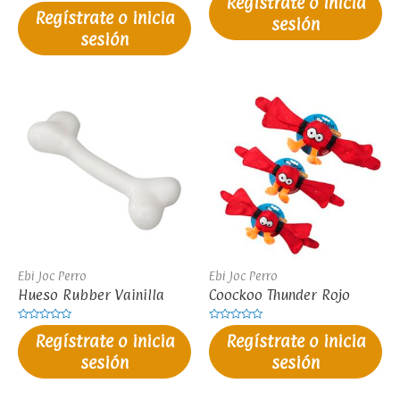
Regístrate o inicia
en
Valorado
0
Regístrate o inicia
en
sesión
de
0
5
sesión
de
5
Ebi Joc Perro
Ebi Joc Perro
Hueso Rubber Vainilla
Coockoo Thunder Rojo
Valorado
Valorado
Regístrate o inicia
Regístrate o inicia
en
en
0
0
sesión
sesión
de
de
5
5