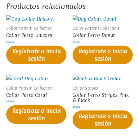
Productos relacionados
Collar Pattern Collection
Collar Pattern Collection
Collar Perro Unicorn
Collar Perro Donut
Valorado
Valorado
Regístrate o inicia
Regístrate o inicia
en
en
0
0
sesión
sesión
de
de
5
5
Collar Pattern Collection
Collar Stripes
Collar Perro Coral
Collar Perro Stripes Pink
& Black
Valorado
Regístrate o inicia
en
Valorado
0
Regístrate o inicia
en
sesión
de
0
5
sesión
de
5