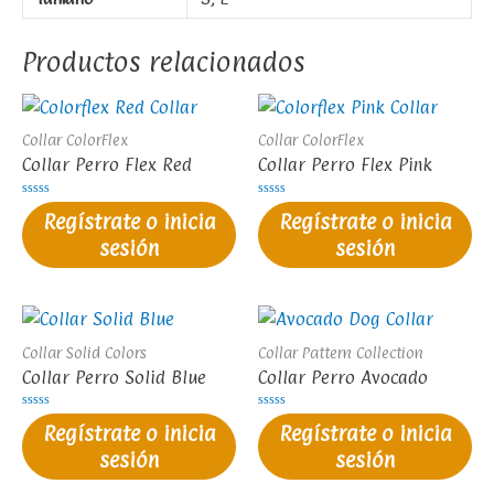
Productos relacionados
Collar ColorFlex
Collar ColorFlex
Collar Perro Flex Red
Collar Perro Flex Pink
Valorado
Valorado
Regístrate o inicia
Regístrate o inicia
en
en
0
0
sesión
sesión
de
de
5
5
Collar Solid Colors
Collar Pattern Collection
Collar Perro Solid Blue
Collar Perro Avocado
Valorado
Valorado
Regístrate o inicia
Regístrate o inicia
en
en
0
0
sesión
sesión
de
de
5
5