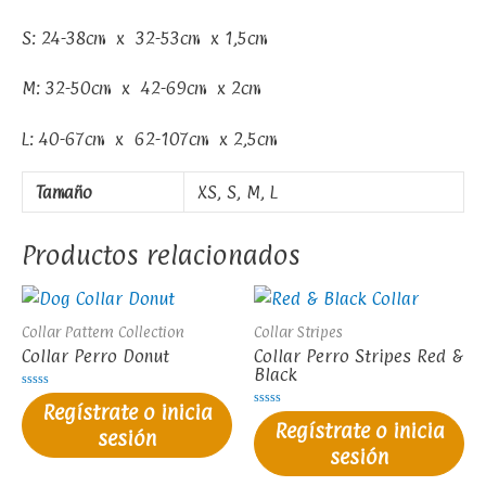
S: 24-38cm x 32-53cm x 1,5cm
M: 32-50cm x 42-69cm x 2cm
L: 40-67cm x 62-107cm x 2,5cm
Tamaño
XS, S, M, L
Productos relacionados
Collar Pattern Collection
Collar Stripes
Collar Perro Donut
Collar Perro Stripes Red &
Black
Valorado
Regístrate o inicia
en
Valorado
0
Regístrate o inicia
en
sesión
de
0
5
sesión
de
5