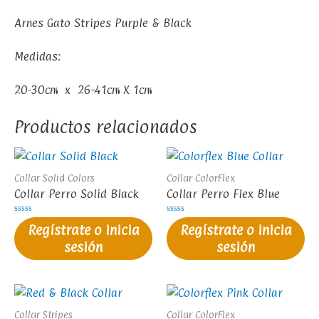
Arnes Gato Stripes Purple & Black
Medidas:
20-30cm x 26-41cm X 1cm
Productos relacionados
Collar Solid Colors
Collar ColorFlex
Collar Perro Solid Black
Collar Perro Flex Blue
Valorado
Valorado
Regístrate o inicia
Regístrate o inicia
en
en
0
0
sesión
sesión
de
de
5
5
Collar Stripes
Collar ColorFlex