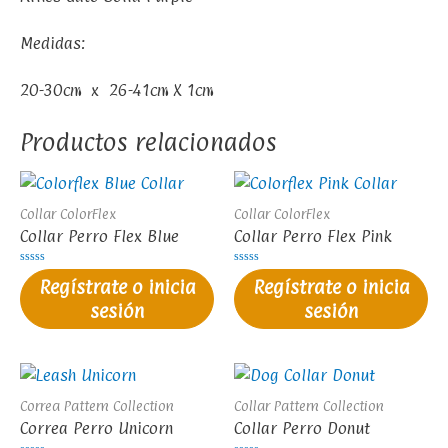
Medidas:
20-30cm x 26-41cm X 1cm
Productos relacionados
Collar ColorFlex
Collar ColorFlex
Collar Perro Flex Blue
Collar Perro Flex Pink
Valorado
Valorado
Regístrate o inicia
Regístrate o inicia
en
en
0
0
sesión
sesión
de
de
5
5
Correa Pattern Collection
Collar Pattern Collection
Correa Perro Unicorn
Collar Perro Donut