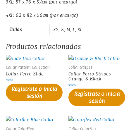
3XL: 57 x 76 x 52cm (por encargo)
4XL: 62 x 82 x 56cm (por encargo)
Tallas
XS, S, M, L, XL
Productos relacionados
Collar Pattern Collection
Collar Stripes
Collar Perro Slide
Collar Perro Stripes
Orange & Black
Valorado
Regístrate o inicia
en
Valorado
0
Regístrate o inicia
en
sesión
de
0
5
sesión
de
5
Collar ColorFlex
Collar ColorFlex