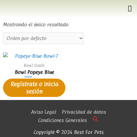
Mostrando el único resultado
Bowl Dashi
Bowl Popeye Blue
Valorado
Regístrate o inicia
en
0
sesión
de
5
Aviso Legal
Privacidad de datos
Condiciones Generales
Copyright © 2024 Best For Pets