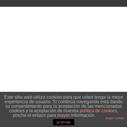
Este sitio web utiliza cookies para que usted tenga la mejor
experiencia de usuario. Si continúa navegando está dando
su consentimiento para la aceptación de las mencionadas
cookies y la aceptación de nuestra
política de cookies
,
pinche el enlace para mayor información.
plugin cookies
ACEPTAR