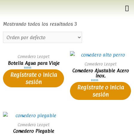
Mostrando todos los resultados 3
Comedero Leopet
Botella Agua para Viaje
Comedero Leopet
Comedero Ajustable Acero
Valorado
Regístrate o inicia
Inox.
en
0
sesión
de
Valorado
5
Regístrate o inicia
en
0
sesión
de
5
Comedero Leopet
Comedero Plegable