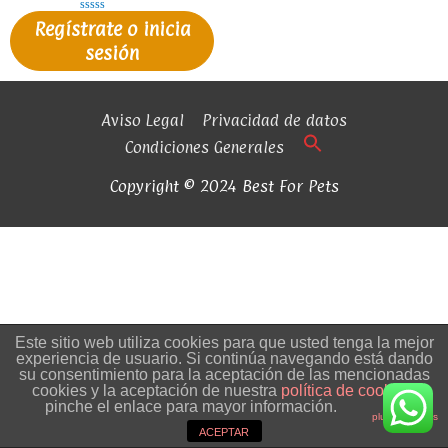
Valorado
Regístrate o inicia
en
0
sesión
de
5
Aviso Legal
Privacidad de datos
Condiciones Generales
Copyright © 2024 Best For Pets
Este sitio web utiliza cookies para que usted tenga la mejor
experiencia de usuario. Si continúa navegando está dando
su consentimiento para la aceptación de las mencionadas
cookies y la aceptación de nuestra
política de cookies
,
pinche el enlace para mayor información.
plugin cookies
ACEPTAR