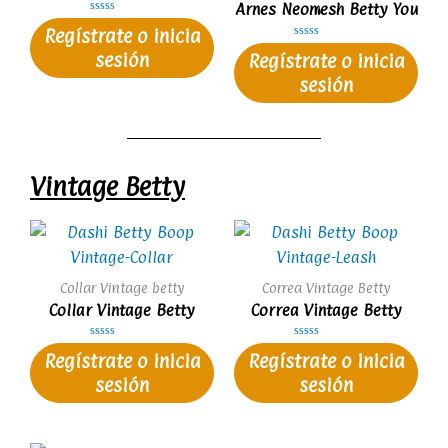
Arnes Neomesh Betty You
V
Regístrate o inicia
a
l
V
sesión
o
Regístrate o inicia
a
r
l
a
sesión
o
d
r
o
a
e
d
n
o
0
e
d
n
e
0
5
d
Vintage Betty
e
5
Collar Vintage betty
Correa Vintage Betty
Collar Vintage Betty
Correa Vintage Betty
V
V
Regístrate o inicia
Regístrate o inicia
a
a
l
l
sesión
sesión
o
o
r
r
a
a
d
d
o
o
e
e
n
n