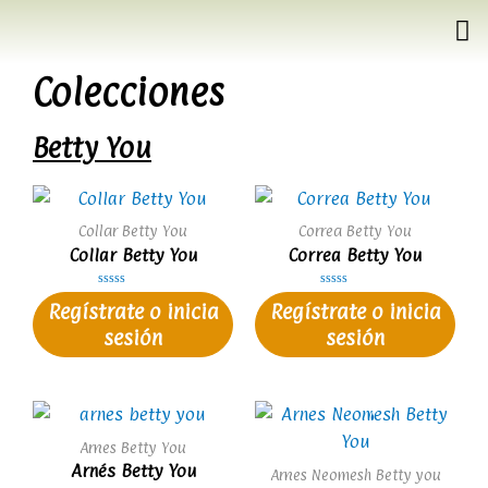
Colecciones
Betty You
Collar Betty You
Correa Betty You
Collar Betty You
Correa Betty You
V
V
Regístrate o inicia
Regístrate o inicia
a
a
l
l
sesión
sesión
o
o
r
r
a
a
d
d
o
o
e
e
n
n
0
0
d
d
e
e
Arnes Betty You
5
5
Arnés Betty You
Arnes Neomesh Betty you